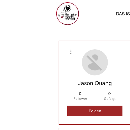
DAS I
Weitere Optionen
Jason Quang
0
0
Follower
Gefolgt
Folgen