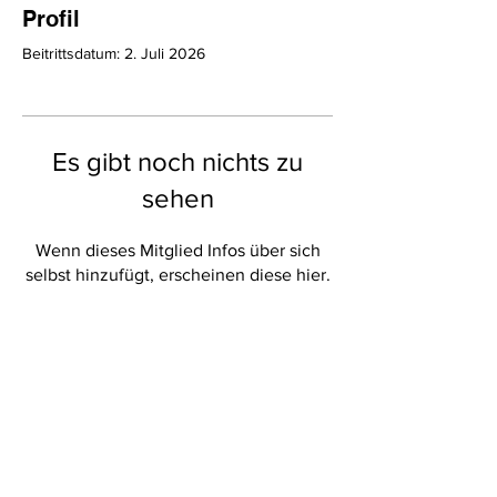
Profil
Beitrittsdatum: 2. Juli 2026
Es gibt noch nichts zu
sehen
Wenn dieses Mitglied Infos über sich
selbst hinzufügt, erscheinen diese hier.
SPIELEN UNTER FREUNDEN - WELTWEIT
Das ist Carrom
Impressum
Termine
Datenschutz
Kontakt
Ergebnisse